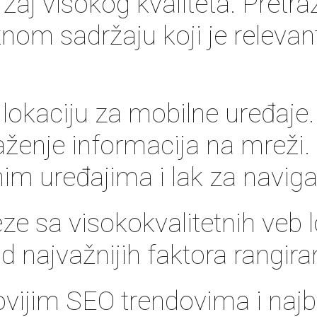
žaj visokog kvaliteta. Pretra
etnom sadržaju koji je relevan
lokaciju za mobilne uređaje. S
aženje informacija na mreži. 
im uređajima i lak za naviga
ze sa visokokvalitetnih veb l
od najvažnijih faktora rangir
ovijim SEO trendovima i naj