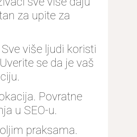
živači sve više daju
tan za upite za
ve više ljudi koristi
Uverite se da je vaš
ciju.
okacija. Povratne
anja u SEO-u.
boljim praksama.