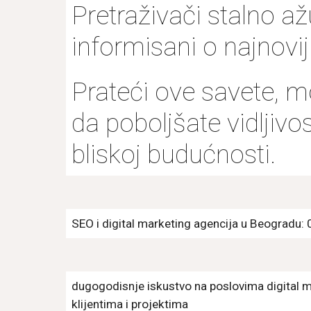
Pretraživači stalno až
informisani o najnov
Prateći ove savete, m
da poboljšate vidljivo
bliskoj budućnosti.
SEO i digital marketing agencija u Beogradu:
dugogodisnje iskustvo na poslovima digital 
klijentima i projektima