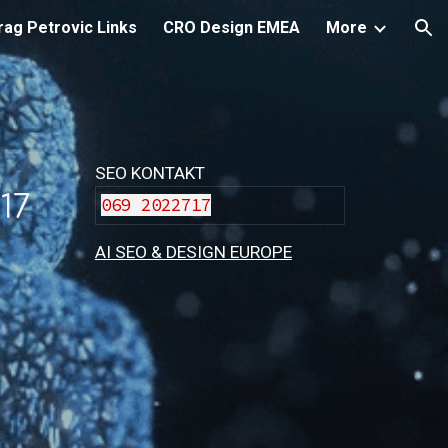
rag Petrovic Links
CRO Design EMEA
More
ion
SEO KONTAKT
17
069 2022717
AI SEO & DESIGN EUROPE