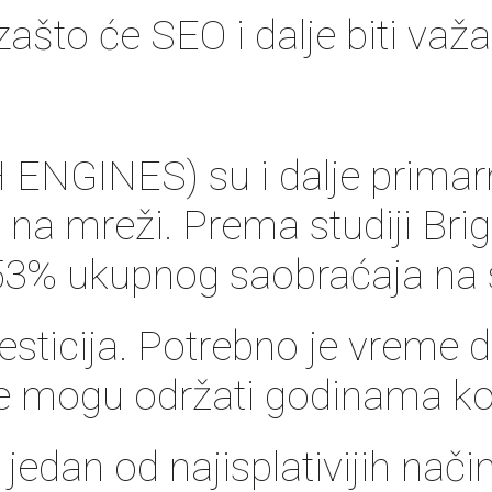
ašto će SEO i dalje biti važa
ENGINES) su i dalje primarni
 na mreži. Prema studiji Bri
53% ukupnog saobraćaja na s
sticija. Potrebno je vreme da
se mogu održati godinama ko
e jedan od najisplativijih na