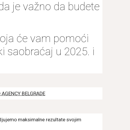
o da je važno da budete
koja će vam pomoći
i saobraćaj u 2025. i
 AGENCY BELGRADE
edjujemo maksimalne rezultate svojim