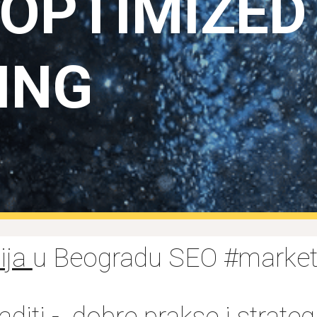
OPTIMIZED
ING
ija
u Beogradu SEO #market
 raditi - dobre prakse i strat